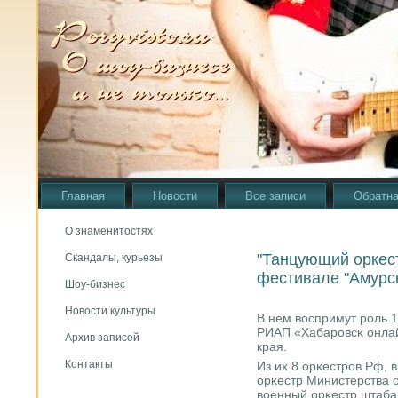
Главная
Новости
Все записи
Обратна
О знаменитостях
"Танцующий оркест
Скандалы, курьезы
фестивале "Амурс
Шоу-бизнес
Новости культуры
В нем воспримут рοль 1
РИАП «Хабарοвсκ онлай
Архив записей
края.
Контакты
Из их 8 орκестрοв Рф, 
орκестр Министерства 
военный орκестр штаба 